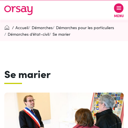
Gestion des traceurs
Aller
Aller
Aller
à
au
au
Ville d’Orsay
MENU
la
contenu
pied
navigation
de
Accueil
Démarches
Démarches pour les particuliers
page
Démarches d’état-civil
Se marier
Rechercher
RECH
Se marier
Contactez-nous
Accessibilité
PARTICIPEZ
(OUVERTURE DANS UN NOUVEL O