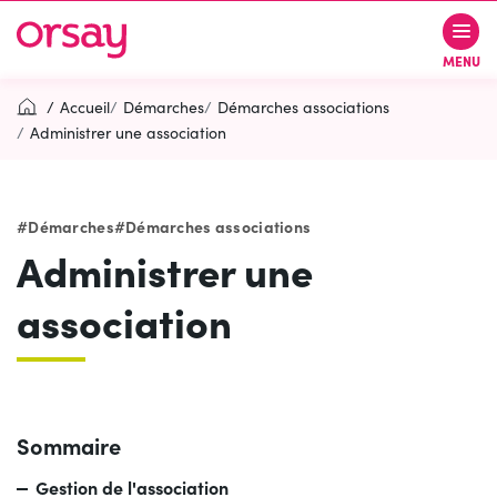
Aller
Aller
Aller
à
au
au
Ville d’Orsay
MENU
la
contenu
pied
navigation
de
Accueil
Démarches
Démarches associations
page
Administrer une association
Rechercher
RECH
Démarches
Démarches associations
Administrer une
Contactez-nous
Accessibilité
association
PARTICIPEZ
(OUVERTURE DANS UN NOUVEL O
Sommaire
Gestion de l'association