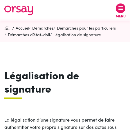
Gestion des traceurs
Aller
Aller
Aller
à
au
au
Ville d’Orsay
MENU
la
contenu
pied
navigation
de
Accueil
Démarches
Démarches pour les particuliers
page
Démarches d’état-civil
Légalisation de signature
Rechercher
RECH
Légalisation de
Contactez-nous
Accessibilité
signature
PARTICIPEZ
(OUVERTURE DANS UN NOUVEL O
La légalisation d’une signature vous permet de faire
authentifier votre propre signature sur des actes sous