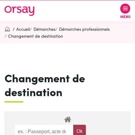
Gestion des traceurs
Aller
Aller
Aller
à
au
au
Ville d’Orsay
MENU
la
contenu
pied
navigation
de
Accueil
Démarches
Démarches professionnels
page
Changement de destination
Rechercher
RECH
Changement de
Contactez-nous
Accessibilité
destination
PARTICIPEZ
(OUVERTURE DANS UN NOUVEL O