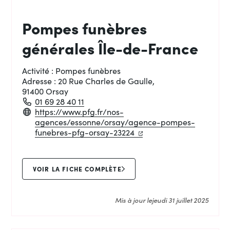
Pompes funèbres
générales Île-de-France
Activité :
Pompes funèbres
Adresse :
20 Rue Charles de Gaulle,
91400 Orsay
01 69 28 40 11
https://www.pfg.fr/nos-
agences/essonne/orsay/agence-pompes-
(ouverture dans un nouve
(ouverture dans un nou
funebres-pfg-orsay-23224
VOIR LA FICHE COMPLÈTE
Mis à jour le
jeudi 31 juillet 2025