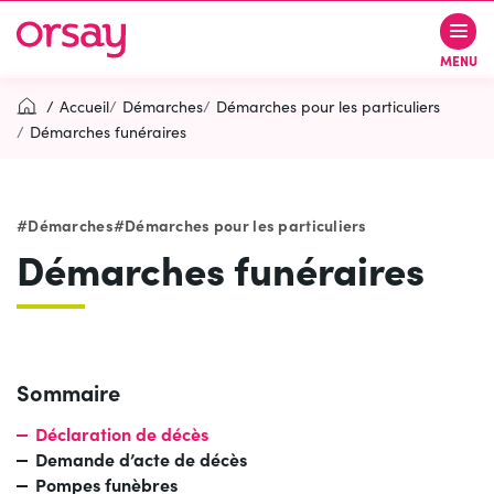
Gestion des traceurs
Aller
Aller
Aller
à
au
au
Ville d’Orsay
MENU
la
contenu
pied
navigation
de
Accueil
Démarches
Démarches pour les particuliers
page
Démarches funéraires
Rechercher
RECH
Démarches
Démarches pour les particuliers
Démarches funéraires
Contactez-nous
Accessibilité
PARTICIPEZ
(OUVERTURE DANS UN NOUVEL O
Sommaire
Déclaration de décès
Demande d’acte de décès
Pompes funèbres