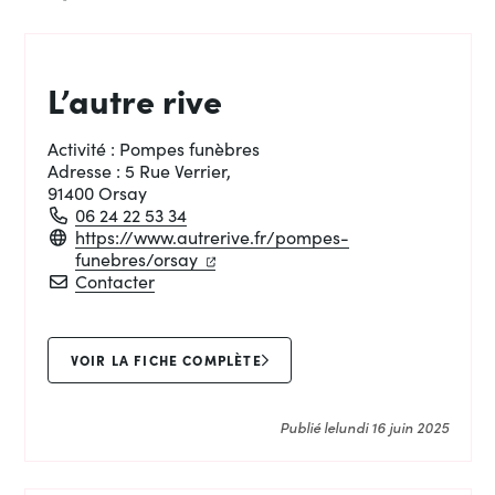
L’autre rive
Activité :
Pompes funèbres
Adresse :
5 Rue Verrier,
91400 Orsay
06 24 22 53 34
https://www.autrerive.fr/pompes-
(ouverture dans un nouvel onglet)
(ouverture dans un nouvel onglet)
funebres/orsay
L’autre rive
Contacter
VOIR LA FICHE COMPLÈTE
Publié le
lundi 16 juin 2025