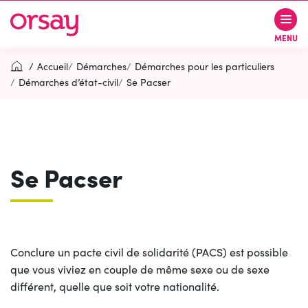
Gestion des traceurs
Aller
Aller
Aller
à
au
au
Ville d’Orsay
MENU
la
contenu
pied
navigation
de
Accueil
Démarches
Démarches pour les particuliers
page
Démarches d’état-civil
Se Pacser
Rechercher
RECH
Se Pacser
Contactez-nous
Accessibilité
PARTICIPEZ
(OUVERTURE DANS UN NOUVEL O
Conclure un pacte civil de solidarité (PACS) est possible
que vous viviez en couple de même sexe ou de sexe
différent, quelle que soit votre nationalité.