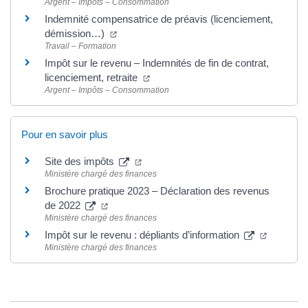
Argent – Impôts – Consommation
Indemnité compensatrice de préavis (licenciement,
(ouverture dans un nouvel onglet)
démission…)
Travail – Formation
Impôt sur le revenu – Indemnités de fin de contrat,
(ouverture dans un nouvel onglet)
licenciement, retraite
Argent – Impôts – Consommation
Pour en savoir plus
(ouverture dans un nouvel onglet)
Site des impôts
Ministère chargé des finances
Brochure pratique 2023 – Déclaration des revenus
(ouverture dans un nouvel onglet)
de 2022
Ministère chargé des finances
(ouvertur
Impôt sur le revenu : dépliants d’information
Ministère chargé des finances