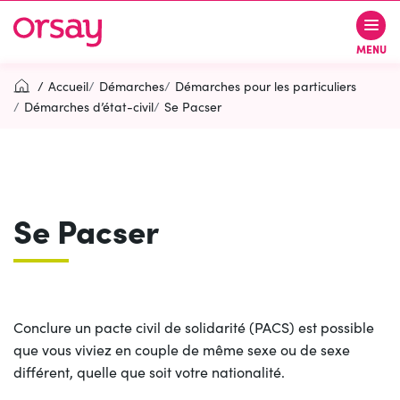
Gestion des traceurs
Aller
Aller
Aller
à
au
au
Ville d’Orsay
MENU
la
contenu
pied
navigation
de
Accueil
Démarches
Démarches pour les particuliers
page
Démarches d’état-civil
Se Pacser
Rechercher
RECH
Se Pacser
Contactez-nous
Accessibilité
PARTICIPEZ
(OUVERTURE DANS UN NOUVEL O
Conclure un pacte civil de solidarité (PACS) est possible
que vous viviez en couple de même sexe ou de sexe
différent, quelle que soit votre nationalité.