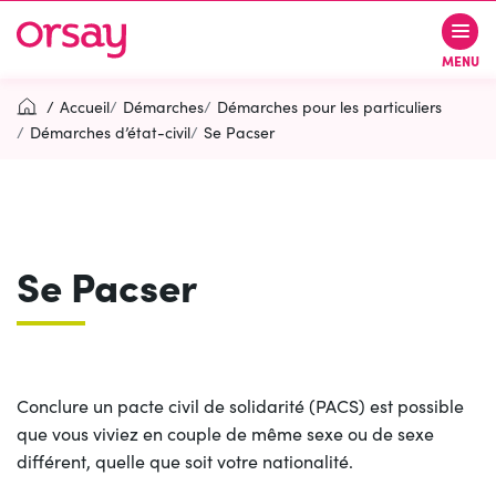
Gestion des traceurs
Aller
Aller
Aller
à
au
au
Ville d’Orsay
MENU
la
contenu
pied
navigation
de
Accueil
Démarches
Démarches pour les particuliers
page
Démarches d’état-civil
Se Pacser
Rechercher
RECH
Se Pacser
Contactez-nous
Accessibilité
PARTICIPEZ
(OUVERTURE DANS UN NOUVEL O
Conclure un pacte civil de solidarité (PACS) est possible
que vous viviez en couple de même sexe ou de sexe
différent, quelle que soit votre nationalité.