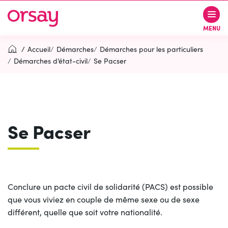
Gestion des traceurs
Aller
Aller
Aller
à
au
au
Ville d’Orsay
MENU
la
contenu
pied
navigation
de
Accueil
Démarches
Démarches pour les particuliers
page
Démarches d’état-civil
Se Pacser
Rechercher
RECH
Se Pacser
Contactez-nous
Accessibilité
PARTICIPEZ
(OUVERTURE DANS UN NOUVEL O
Conclure un pacte civil de solidarité (PACS) est possible
que vous viviez en couple de même sexe ou de sexe
différent, quelle que soit votre nationalité.