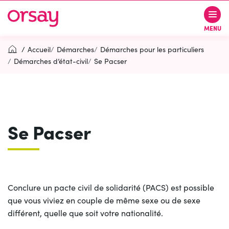
Gestion des traceurs
Aller
Aller
Aller
à
au
au
Ville d’Orsay
MENU
la
contenu
pied
navigation
de
Accueil
Démarches
Démarches pour les particuliers
page
Démarches d’état-civil
Se Pacser
Rechercher
RECH
Se Pacser
Contactez-nous
Accessibilité
PARTICIPEZ
(OUVERTURE DANS UN NOUVEL O
Conclure un pacte civil de solidarité (PACS) est possible
que vous viviez en couple de même sexe ou de sexe
différent, quelle que soit votre nationalité.