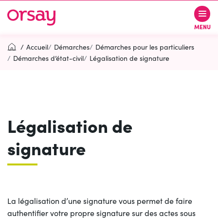
Gestion des traceurs
Aller
Aller
Aller
à
au
au
Ville d’Orsay
MENU
la
contenu
pied
navigation
de
Accueil
Démarches
Démarches pour les particuliers
page
Démarches d’état-civil
Légalisation de signature
Rechercher
RECH
Légalisation de
Contactez-nous
Accessibilité
signature
PARTICIPEZ
(OUVERTURE DANS UN NOUVEL O
La légalisation d’une signature vous permet de faire
authentifier votre propre signature sur des actes sous