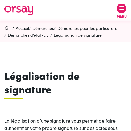
Gestion des traceurs
Aller
Aller
Aller
à
au
au
Ville d’Orsay
MENU
la
contenu
pied
navigation
de
Accueil
Démarches
Démarches pour les particuliers
page
Démarches d’état-civil
Légalisation de signature
Rechercher
RECH
Légalisation de
Contactez-nous
Accessibilité
signature
PARTICIPEZ
(OUVERTURE DANS UN NOUVEL O
La légalisation d’une signature vous permet de faire
authentifier votre propre signature sur des actes sous