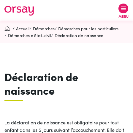
Gestion des traceurs
Aller
Aller
Aller
à
au
au
Ville d’Orsay
MENU
la
contenu
pied
navigation
de
Accueil
Démarches
Démarches pour les particuliers
page
Démarches d’état-civil
Déclaration de naissance
Rechercher
RECH
Déclaration de
Contactez-nous
Accessibilité
naissance
PARTICIPEZ
(OUVERTURE DANS UN NOUVEL O
La déclaration de naissance est obligatoire pour tout
enfant dans les 5 jours suivant l’accouchement. Elle doit