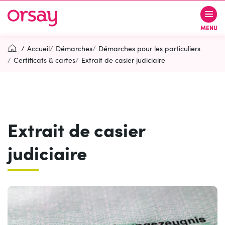
Gestion des traceurs
Aller
Aller
Aller
à
au
au
Ville d’Orsay
MENU
la
contenu
pied
navigation
de
Accueil
Démarches
Démarches pour les particuliers
page
Certificats & cartes
Extrait de casier judiciaire
Rechercher
RECH
Extrait de casier
Contactez-nous
Accessibilité
judiciaire
PARTICIPEZ
(OUVERTURE DANS UN NOUVEL O