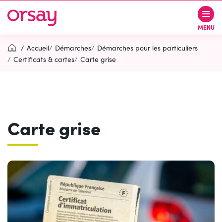
Gestion des traceurs
Aller
Aller
Aller
à
au
au
Ville d’Orsay
MENU
la
contenu
pied
navigation
de
Accueil
Démarches
Démarches pour les particuliers
page
Certificats & cartes
Carte grise
Rechercher
RECH
Carte grise
Contactez-nous
Accessibilité
PARTICIPEZ
(OUVERTURE DANS UN NOUVEL O