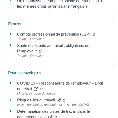
Un ressortissant européen salarié en France a-t-il
les mêmes droits qu’un salarié français ?
Et aussi
(ouverture da
Compte professionnel de prévention (C2P)
Travail – Formation
Santé et sécurité au travail : obligations de
(ouverture dans un nouvel onglet)
l’employeur
Travail – Formation
Pour en savoir plus
COVID 19 – Responsabilité de l’employeur – Droit
(ouverture dans un nouvel onglet)
de retrait
Ministère chargé du travail
(ouverture dans un nouvel ongl
Risques liés au travail
Institut national de recherche et de sécurité (INRS)
Détermination des unités de travail dans le
(ouverture dans un nouvel onglet)
document unique