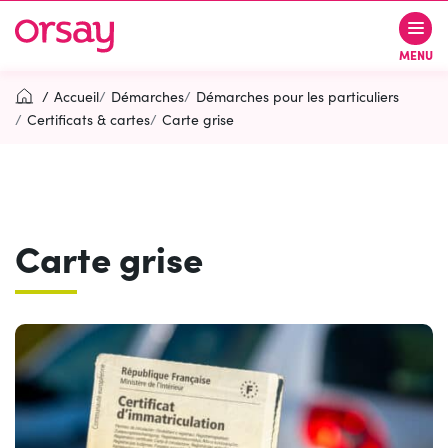
Gestion des traceurs
Aller
Aller
Aller
à
au
au
Ville d’Orsay
MENU
la
contenu
pied
navigation
de
Accueil
Démarches
Démarches pour les particuliers
page
Certificats & cartes
Carte grise
Rechercher
RECH
Carte grise
Contactez-nous
Accessibilité
PARTICIPEZ
(OUVERTURE DANS UN NOUVEL O