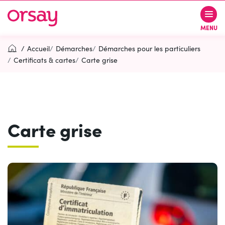
Gestion des traceurs
Aller
Aller
Aller
à
au
au
Ville d’Orsay
MENU
la
contenu
pied
navigation
de
Accueil
Démarches
Démarches pour les particuliers
page
Certificats & cartes
Carte grise
Rechercher
RECH
Carte grise
Contactez-nous
Accessibilité
PARTICIPEZ
(OUVERTURE DANS UN NOUVEL O