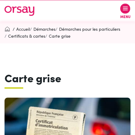
Gestion des traceurs
Aller
Aller
Aller
à
au
au
Ville d’Orsay
MENU
la
contenu
pied
navigation
de
Accueil
Démarches
Démarches pour les particuliers
page
Certificats & cartes
Carte grise
Rechercher
RECH
Carte grise
Contactez-nous
Accessibilité
PARTICIPEZ
(OUVERTURE DANS UN NOUVEL O