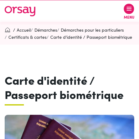
Gestion des traceurs
Aller
Aller
Aller
à
au
au
Ville d’Orsay
MENU
la
contenu
pied
navigation
de
Accueil
Démarches
Démarches pour les particuliers
page
Certificats & cartes
Carte d'identité / Passeport biométrique
Rechercher
RECH
Carte d'identité /
Contactez-nous
Accessibilité
Passeport biométrique
PARTICIPEZ
(OUVERTURE DANS UN NOUVEL O