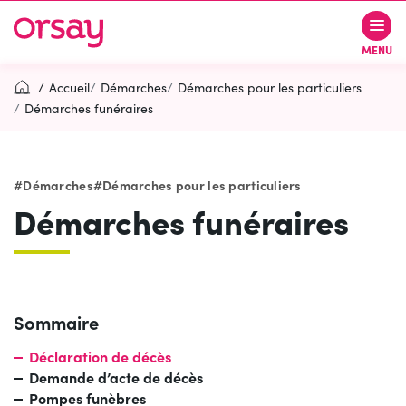
Gestion des traceurs
Aller
Aller
Aller
à
au
au
Ville d’Orsay
MENU
la
contenu
pied
navigation
de
Accueil
Démarches
Démarches pour les particuliers
page
Démarches funéraires
Rechercher
RECH
Démarches
Démarches pour les particuliers
Démarches funéraires
Contactez-nous
Accessibilité
PARTICIPEZ
(OUVERTURE DANS UN NOUVEL O
Sommaire
Déclaration de décès
Demande d’acte de décès
Pompes funèbres