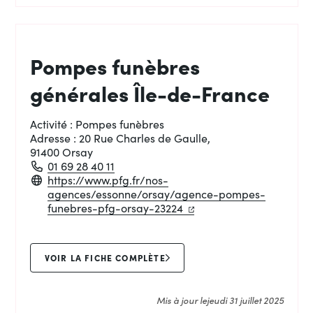
Pompes funèbres
générales Île-de-France
Activité :
Pompes funèbres
Adresse :
20 Rue Charles de Gaulle,
91400 Orsay
01 69 28 40 11
https://www.pfg.fr/nos-
agences/essonne/orsay/agence-pompes-
(ouverture dans un nouve
(ouverture dans un nou
funebres-pfg-orsay-23224
VOIR LA FICHE COMPLÈTE
Mis à jour le
jeudi 31 juillet 2025