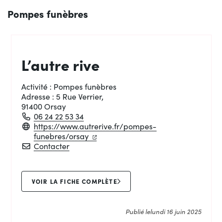
Pompes funèbres
L’autre rive
Activité :
Pompes funèbres
Adresse :
5 Rue Verrier,
91400 Orsay
06 24 22 53 34
https://www.autrerive.fr/pompes-
(ouverture dans un nouvel onglet)
(ouverture dans un nouvel onglet)
funebres/orsay
L’autre rive
Contacter
VOIR LA FICHE COMPLÈTE
Publié le
lundi 16 juin 2025