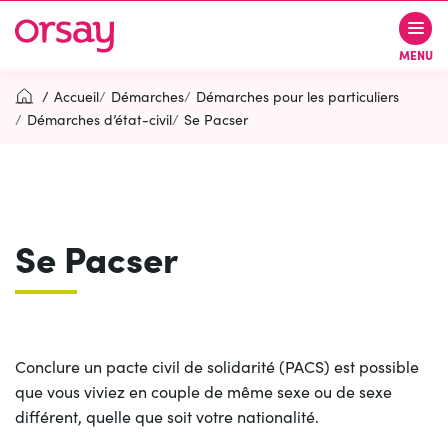
Gestion des traceurs
Aller
Aller
Aller
à
au
au
Ville d’Orsay
MENU
la
contenu
pied
navigation
de
Accueil
Démarches
Démarches pour les particuliers
page
Démarches d’état-civil
Se Pacser
Rechercher
RECH
Se Pacser
Contactez-nous
Accessibilité
PARTICIPEZ
(OUVERTURE DANS UN NOUVEL O
Conclure un pacte civil de solidarité (PACS) est possible
que vous viviez en couple de même sexe ou de sexe
différent, quelle que soit votre nationalité.