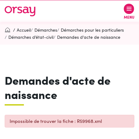
Gestion des traceurs
Aller
Aller
Aller
à
au
au
Ville d’Orsay
MENU
la
contenu
pied
navigation
de
Accueil
Démarches
Démarches pour les particuliers
page
Démarches d’état-civil
Demandes d'acte de naissance
Rechercher
RECH
Demandes d'acte de
Contactez-nous
Accessibilité
naissance
PARTICIPEZ
(OUVERTURE DANS UN NOUVEL O
Impossible de trouver la fiche : R59968.xml