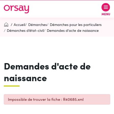
Gestion des traceurs
Aller
Aller
Aller
à
au
au
Ville d’Orsay
MENU
la
contenu
pied
navigation
de
Accueil
Démarches
Démarches pour les particuliers
page
Démarches d’état-civil
Demandes d'acte de naissance
Rechercher
RECH
Demandes d'acte de
Contactez-nous
Accessibilité
naissance
PARTICIPEZ
(OUVERTURE DANS UN NOUVEL O
Impossible de trouver la fiche : R40685.xml