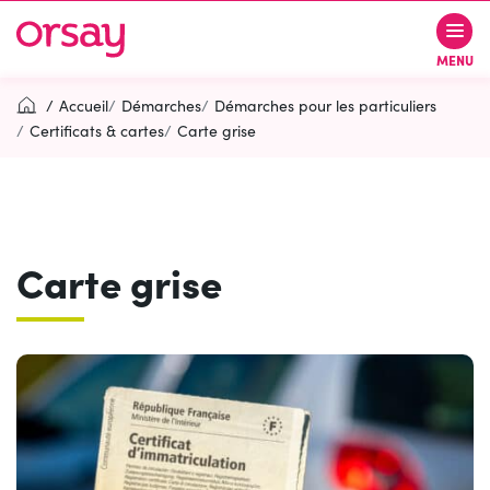
Gestion des traceurs
Aller
Aller
Aller
à
au
au
Ville d’Orsay
MENU
la
contenu
pied
navigation
de
Accueil
Démarches
Démarches pour les particuliers
page
Certificats & cartes
Carte grise
Rechercher
RECH
Carte grise
Contactez-nous
Accessibilité
PARTICIPEZ
(OUVERTURE DANS UN NOUVEL O