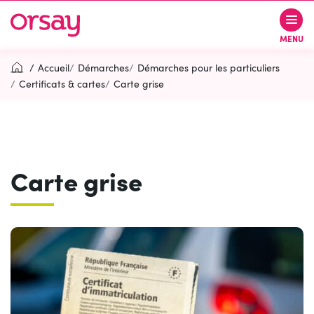
Gestion des traceurs
Aller
Aller
Aller
à
au
au
Ville d’Orsay
MENU
la
contenu
pied
navigation
de
Accueil
Démarches
Démarches pour les particuliers
page
Certificats & cartes
Carte grise
Rechercher
RECH
Carte grise
Contactez-nous
Accessibilité
PARTICIPEZ
(OUVERTURE DANS UN NOUVEL O