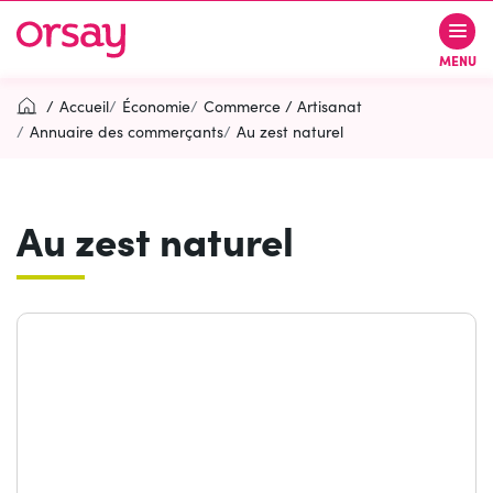
Aller
Aller
Aller
à
au
au
Ville d’Orsay
MENU
la
contenu
pied
navigation
de
Accueil
Économie
Commerce / Artisanat
page
Annuaire des commerçants
Au zest naturel
Rechercher
RECH
Au zest naturel
Contactez-nous
Accessibilité
PARTICIPEZ
(OUVERTURE DANS UN NOUVEL O