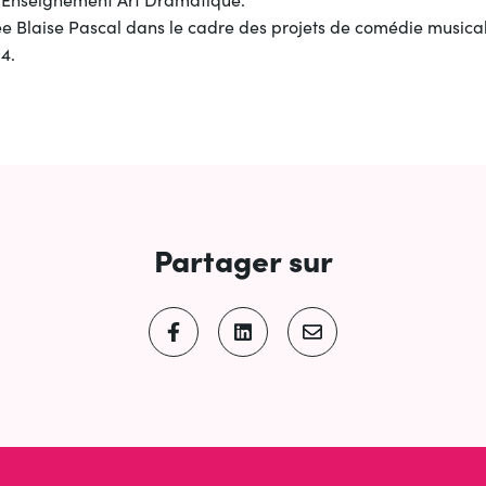
ée Blaise Pascal dans le cadre des projets de comédie musical
4.
Partager sur
PARTAGER SUR FACEBOOK
(OUVERTURE DANS UN NOUVEL
PARTAGER SUR LINKED
(OUVERTURE DANS UN 
PARTAGER PAR E
(OUVERTURE DAN