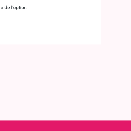
e de l’option
 ONGLET)
IN
NOUVEL ONGLET)
-MAIL
S UN NOUVEL ONGLET)