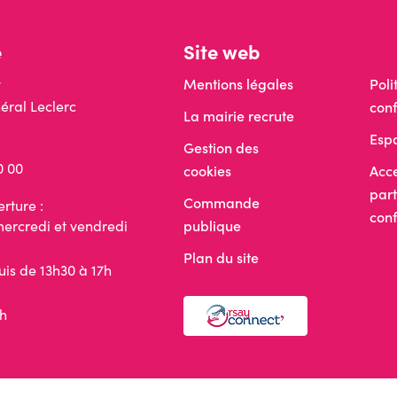
e
Site web
ay
Mentions légales
Poli
éral Leclerc
conf
La mairie recrute
Esp
Gestion des
0 00
cookies
Acce
part
Commande
rture :
con
mercredi et vendredi
publique
Plan du site
uis de 13h30 à 17h
h