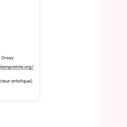
0 Orsay
(ouverture dans un nouvel onglet)
delempreinte.org/
teur artistique)