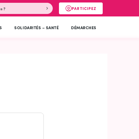
PARTICIPEZ
RECHERCHER
(OUVERTURE DANS UN NOUV
S
SOLIDARITÉS – SANTÉ
DÉMARCHES