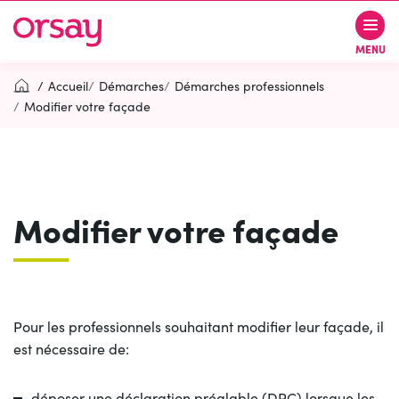
Gestion des traceurs
Aller
Aller
Aller
à
au
au
Ville d’Orsay
MENU
la
contenu
pied
navigation
de
Accueil
Démarches
Démarches professionnels
page
Modifier votre façade
Rechercher
RECH
Modifier votre façade
Contactez-nous
Accessibilité
PARTICIPEZ
(OUVERTURE DANS UN NOUVEL O
Pour les professionnels souhaitant modifier leur façade, il
est nécessaire de:
déposer une déclaration préalable (DPC) lorsque les