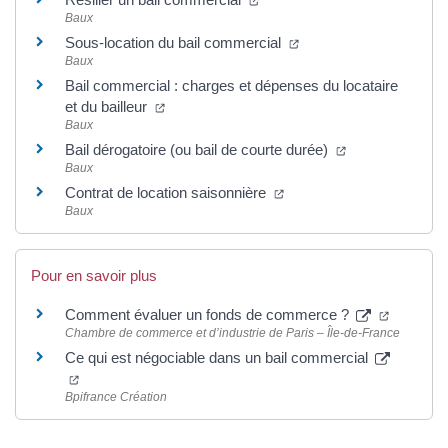
Baux
(ouverture dans un nou
Sous-location du bail commercial
Baux
Bail commercial : charges et dépenses du locataire
(ouverture dans un nouvel onglet)
et du bailleur
Baux
(ouverture dans
Bail dérogatoire (ou bail de courte durée)
Baux
(ouverture dans un nouve
Contrat de location saisonnière
Baux
Pour en savoir plus
(ouvertur
Comment évaluer un fonds de commerce ?
Chambre de commerce et d’industrie de Paris – Île-de-France
Ce qui est négociable dans un bail commercial
(ouverture dans un nouvel onglet)
Bpifrance Création