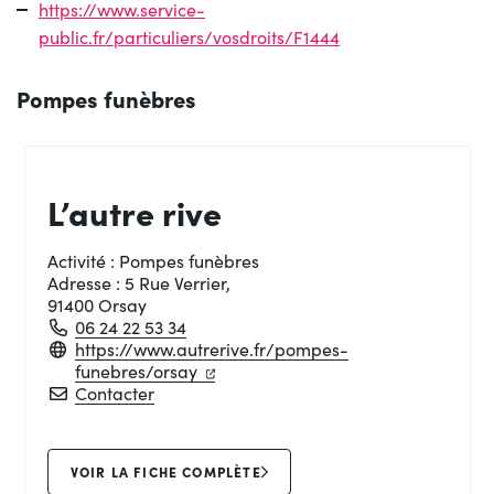
https://www.service-
public.fr/particuliers/vosdroits/F1444
Pompes funèbres
L’autre rive
Activité :
Pompes funèbres
Adresse :
5 Rue Verrier,
91400 Orsay
06 24 22 53 34
https://www.autrerive.fr/pompes-
(ouverture dans un nouvel onglet)
(ouverture dans un nouvel onglet)
funebres/orsay
L’autre rive
Contacter
VOIR LA FICHE COMPLÈTE