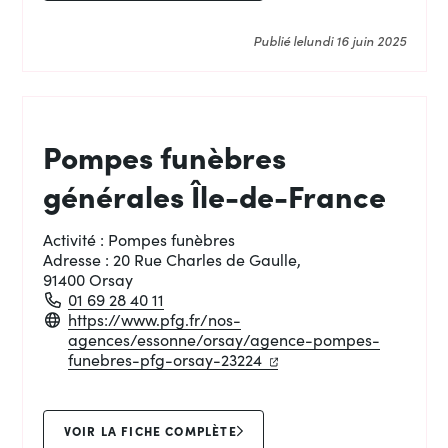
Publié le
lundi 16 juin 2025
Pompes funèbres
générales Île-de-France
Activité :
Pompes funèbres
Adresse :
20 Rue Charles de Gaulle,
91400 Orsay
01 69 28 40 11
https://www.pfg.fr/nos-
agences/essonne/orsay/agence-pompes-
(ouverture dans un nouve
(ouverture dans un nou
funebres-pfg-orsay-23224
VOIR LA FICHE COMPLÈTE