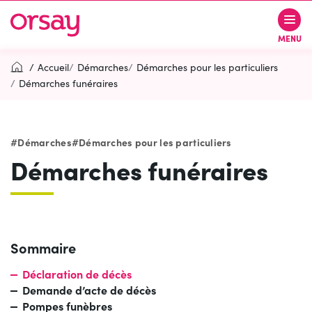
Gestion des traceurs
Aller
Aller
Aller
à
au
au
Ville d’Orsay
MENU
la
contenu
pied
navigation
de
Accueil
Démarches
Démarches pour les particuliers
page
Démarches funéraires
Rechercher
RECH
Démarches
Démarches pour les particuliers
Démarches funéraires
Contactez-nous
Accessibilité
PARTICIPEZ
(OUVERTURE DANS UN NOUVEL O
Sommaire
Déclaration de décès
Demande d’acte de décès
Pompes funèbres