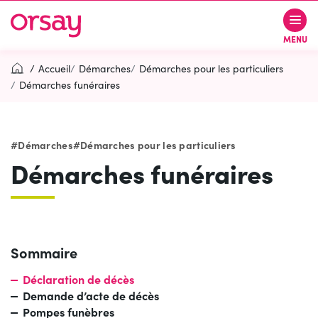
Gestion des traceurs
Aller
Aller
Aller
à
au
au
Ville d’Orsay
MENU
la
contenu
pied
navigation
de
Accueil
Démarches
Démarches pour les particuliers
page
Démarches funéraires
Rechercher
RECH
Démarches
Démarches pour les particuliers
Démarches funéraires
Contactez-nous
Accessibilité
PARTICIPEZ
(OUVERTURE DANS UN NOUVEL O
Sommaire
Déclaration de décès
Demande d’acte de décès
Pompes funèbres