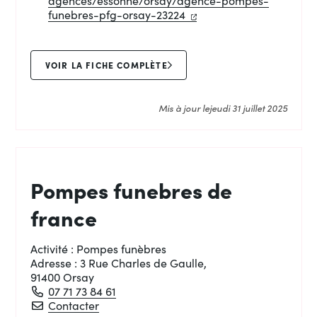
agences/essonne/orsay/agence-pompes-
(ouverture dans un nouve
(ouverture dans un nou
funebres-pfg-orsay-23224
VOIR LA FICHE COMPLÈTE
Mis à jour le
jeudi 31 juillet 2025
Pompes funebres de
france
Activité :
Pompes funèbres
Adresse :
3 Rue Charles de Gaulle,
91400 Orsay
07 71 73 84 61
Pompes funebres de france
Contacter