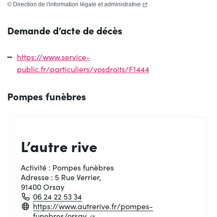
(ouverture dans un nouvel 
©
Direction de l'information légale et administrative
Demande d’acte de décès
https://www.service-
public.fr/particuliers/vosdroits/F1444
Pompes funèbres
L’autre rive
Activité :
Pompes funèbres
Adresse :
5 Rue Verrier,
91400 Orsay
06 24 22 53 34
https://www.autrerive.fr/pompes-
(ouverture dans un nouvel onglet)
(ouverture dans un nouvel onglet)
funebres/orsay