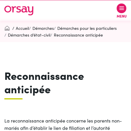
Gestion des traceurs
Aller
Aller
Aller
à
au
au
Ville d’Orsay
MENU
la
contenu
pied
navigation
de
Accueil
Démarches
Démarches pour les particuliers
page
Démarches d’état-civil
Reconnaissance anticipée
Rechercher
RECH
Reconnaissance
Contactez-nous
Accessibilité
anticipée
PARTICIPEZ
(OUVERTURE DANS UN NOUVEL O
La reconnaissance anticipée concerne les parents non-
mariés afin d’établir le lien de filiation et l’autorité