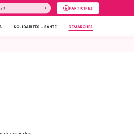
PARTICIPEZ
RECHERCHER
(OUVERTURE DANS UN NOUV
S
SOLIDARITÉS – SANTÉ
DÉMARCHES
gnature sur des