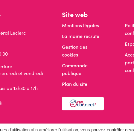
e
Site web
ay
Mentions légales
Poli
éral Leclerc
conf
La mairie recrute
Esp
Gestion des
0 00
cookies
Acce
part
Commande
rture :
con
mercredi et vendredi
publique
Plan du site
uis de 13h30 à 17h
h
ques d'utilisation afin améliorer l'utilisation, vous pouvez contrôler ceu