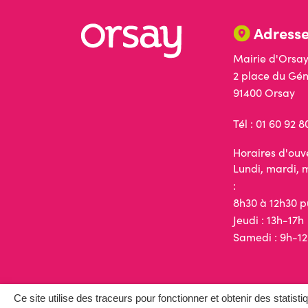
Adress
Mairie d'Ors
2 place du Gén
91400 Orsay
Tél : 01 60 92 8
Horaires d'ouve
Lundi, mardi, 
:
8h30 à 12h30 p
Jeudi : 13h-17h
Samedi : 9h-12
Ce site utilise des traceurs pour fonctionner et obtenir des statisti
Site web d'Orsay ©2025