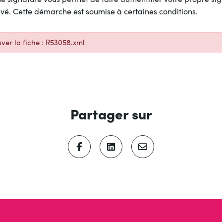
ivé. Cette démarche est soumise à certaines conditions.
ver la fiche : R53058.xml
Partager sur
PARTAGER SUR FACEBOOK
(OUVERTURE DANS UN NOUVEL
PARTAGER SUR LINKED
(OUVERTURE DANS UN 
PARTAGER PAR E
(OUVERTURE DAN