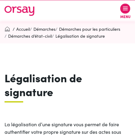
Gestion des traceurs
Aller
Aller
Aller
à
au
au
Ville d’Orsay
MENU
la
contenu
pied
navigation
de
Accueil
Démarches
Démarches pour les particuliers
page
Démarches d’état-civil
Légalisation de signature
Rechercher
RECH
Légalisation de
Contactez-nous
Accessibilité
signature
PARTICIPEZ
(OUVERTURE DANS UN NOUVEL O
La légalisation d’une signature vous permet de faire
authentifier votre propre signature sur des actes sous