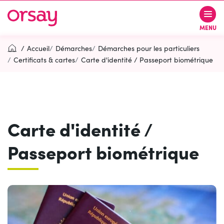
Gestion des traceurs
Aller
Aller
Aller
à
au
au
Ville d’Orsay
MENU
la
contenu
pied
navigation
de
Accueil
Démarches
Démarches pour les particuliers
page
Certificats & cartes
Carte d'identité / Passeport biométrique
Rechercher
RECH
Carte d'identité /
Contactez-nous
Accessibilité
Passeport biométrique
PARTICIPEZ
(OUVERTURE DANS UN NOUVEL O